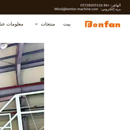
الهاتف: +86 05728205126
بريد إلكتروني:
Wind@benfan-machine.com
بيت
منتجات
معلومات عنا