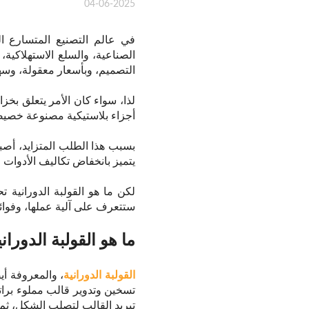
04-06-2025
في عالم التصنيع المتسارع ال
الصناعية، والسلع الاستهلاكية
التصميم، وبأسعار معقولة، وسه
لذا، سواء كان الأمر يتعلق بخ
أجزاء بلاستيكية مصنوعة خصيصًا
بسبب هذا الطلب المتزايد، أصبح
يتميز بانخفاض تكاليف الأدوات و
لكن ما هو القولبة الدورانية 
ستتعرف على آلية عملها، وفوائده
ما هو القولبة الدوران
القولبة الدورانية
، والمعروفة أ
تسخين وتدوير قالب مملوء برات
تبريد القالب لتصلب الشكل، ثم ت