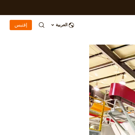
إقتبس
العربية