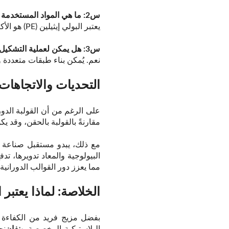
س2: ما هي المواد المستخدمة عادة؟
يعتبر البولي إيثيلين (PE) هو الأكثر شيوعًا، ولكن النايلون، وPVC، والبولي بروبيلين هي أيضًا خيارات تعتمد على احتياجات الأداء.
س3: هل يمكن لعملية التشكيل الدوراني أن تنتج ألوانًا أو طبقات متعددة؟
نعم. يُمكن بناء طبقات متعددة 
التحديات والاتجاهات 
على الرغم من أن القولبة الدور
مقارنةً بالقولبة بالحقن، وقد يك
مع ذلك، يبدو مستقبل صناعة الق
البيولوجية والمعاد تدويرها، تد
مما يعزز دور القوالب الدوراني
الخلاصة: لماذا يعتبر 
بفضل مزيج فريد من الكفاءة من
البلاستيكية المخصصة.
بنفان
نح