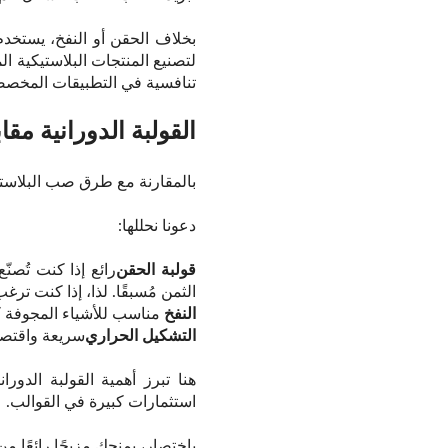
بخلاف الحقن أو النفخ، يستخدم ا
لتصنيع المنتجات البلاستيكية 
تنافسية في التطبيقات المخصص
القولبة الدورانية م
بالمقارنة مع طرق صب البلاستي
دعونا نحللها:
قولبة الحقن
رائع إذا كنت تُصن
الثمن مُسبقًا. لذا، إذا كنت ت
النفخ
مناسب للأشياء المجوفة كا
التشكيل الحراري
سريعة واقتصاد
هنا تبرز أهمية القولبة الدور
استثمارات كبيرة في القوالب.
باختصار، يمنحك مزيجًا رائعًا من