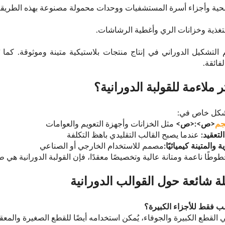
حية وأجزاء أسرة المستشفيات ووحدات محمولة مصنوعة بهذه الطريقة
تغذية وخزانات الري وأغطية الرشاشات.
التشكيل الدوراني في إنتاج منتجات بلاستيكية متينة وموثوقة. كما 
فائقة.
 ملاءمة للقولبة الدورانية؟
 بشكل خاص في:
جم
<ص>:<ص>
مثل الخزانات وأجهزة التعويم والعوامات
لتعقيد:
عندما يصبح القالب التقليدي باهظ التكلفة
والمتينة كيميائيًا:
مصمم للاستخدام الخارجي أو الصناعي
ًا ناعمة ومتانة عالية وتخصيصًا معقدًا، فإن القولبة الدورانية هي طري
لة شائعة حول القوالب الدورانية
 القطع الكبيرة والجوفاء، يُمكن استخدامه أيضًا للقطع الصغيرة والمعق