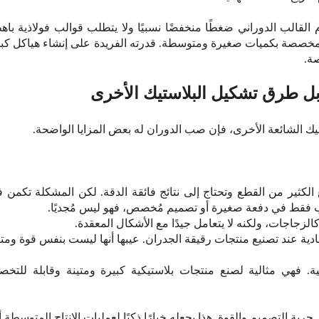
لقالب الدوراني ضغطًا منخفضًا نسبيًا ولا يتطلب قوالب فولاذية باهظة 
المخصصة بكميات صغيرة ومتوسطة. قدرته الفريدة على إنشاء هياكل كبي
ة.
قابل طرق تشكيل البلاستيك الأخرى
ك الشائعة الأخرى، فإن صب الدوران له بعض المزايا الواضحة.
ّع الكثير من القطع وتحتاج إلى نتائج فائقة الدقة. لكن المشكلة تكمن
رغب فقط في دفعة صغيرة أو تصميم مُخصص، فهو ليس مُجديًا.
لزجاجات، ولكنه لا يتعامل جيدًا مع الأشكال المعقدة.
ية عند تصنيع منتجات رقيقة الجدران. عيبها أنها ليست بنفس قوة ومتانة 
انية. فهي مثالية لصنع منتجات بلاستيكية كبيرة ومتينة وقابلة للت
 حرية التصميم والقوة. هذا يجعله خيارًا ذكيًا لعمليات الإنتاج المتوسطة