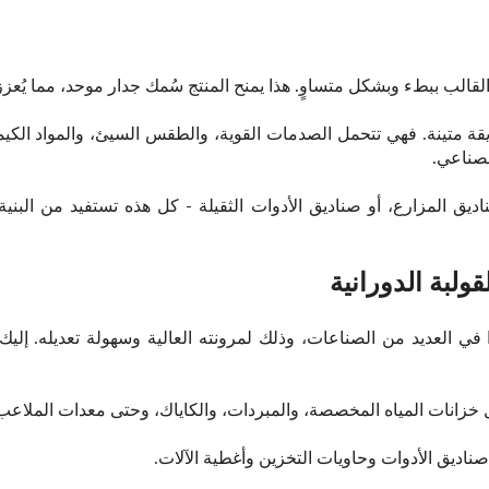
لقالب ببطء وبشكل متساوٍ. هذا يمنح المنتج سُمك جدار موحد، مما يُعزز 
ة متينة. فهي تتحمل الصدمات القوية، والطقس السيئ، والمواد الكيميائي
لصناعي.
يق المزارع، أو صناديق الأدوات الثقيلة - كل هذه تستفيد من البنية 
قولبة الدورانية
دًا في العديد من الصناعات، وذلك لمرونته العالية وسهولة تعديله. إلي
 خزانات المياه المخصصة، والمبردات، والكاياك، وحتى معدات الملاعب
اديق الأدوات وحاويات التخزين وأغطية الآلات.