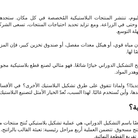
يوم، تنتشر المنتجات البلاستيكية المُخصصة في كل مكان. ستجدها 
، وحتى في الزراعة. ومع تزايد تحديد احتياجات المنتجات، تسعى الش
لة التوسع.
زان مياه قوي، أو هيكل معدات مفصل، أو صندوق تخزين كبير، فإن الم
 لها.
 التشكيل الدوراني خيارًا شائعًا. فهو مثالي لصنع قطع بلاستيكية مجو
هدر المواد.
تحديدًا؟ ولماذا تتفوق على طرق تشكيل البلاستيك الأخرى؟ في الأقسام
ا، وأين تُستخدم غالبًا. لهذا السبب، تُعدّ الخيار الأمثل لتصنيع البلاس
ية؟
يضًا باسم التشكيل الدوراني، هي عملية تشكيل بلاستيكي تُنتج منتجا
نج مسحوق. تتضمن العملية أربع مراحل رئيسية: تعبئة القالب بالراتنج
فريغ القطعة النهائية.