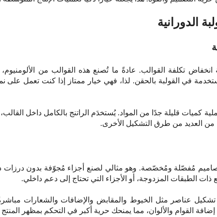
لبة الدورانية
ة
ية انخفاض تكلفة القوالب. عادةً ما تُصنع هذه القوالب من الألومنيو
تخدمة في القولبة بالحقن. لذا، فهي خيار ممتاز إذا كنت تعمل على نمو
لية كميات قليلة جدًا من المواد. يُستخدَم الراتنج بالكامل داخل القالب، 
ءة من العديد من طرق التشكيل الأخرى.
تصاميم مُفصّلة ومُخصّصة. وهو مثالي لصنع أجزاء مُجوّفة بدون درزات ذ
 ذات الطبقات المزدوجة، أو الأجزاء التي تحتاج إلى دعم داخلي.
ة تشكيل عناصر مثل الخيوط والمقابض والإضافات والشعارات مباشرةً.
ضافة القوام والألوان، مما يمنحك حرية أكبر في التحكم بمظهر المنتج ا