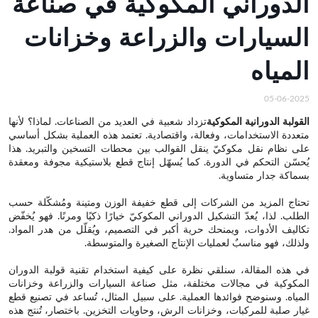
الدوراني المكوكية في صناعة
السيارات والزراعة وخزانات
المياه
05-06-2025
القولبة الدورانية المكوكية
تزداد شعبية في العديد من الصناعات. لماذا؟ لأنها
متعددة الاستخدامات، وفعالة، واقتصادية. تعتمد هذه العملية بشكل أساسي
على نظام نقل مكوكيّ ينقل القوالب بين محطات التسخين والتبريد. هذا
يُحسّن التحكم في الدورة. كما يُسهّل إنتاج قطع بلاستيكية مجوفة ومعقدة
بسماكة جدار متساوية.
تحتاج المزيد من الشركات إلى قطع خفيفة الوزن ومتينة ومُشكّلة حسب
الطلب. لذا، يُعدّ التشكيل الدوراني المكوكيّ خيارًا ذكيًا ومرنًا. فهو يُخفّض
تكاليف الأدوات، ويمنحك حرية أكبر في التصميم، ويُقلّل من هدر المواد.
ولذلك، فهو مناسبٌ لعمليات الإنتاج الصغيرة والمتوسطة.
في هذه المقالة، سنلقي نظرة على كيفية استخدام تقنية قولبة الدوران
المكوكية في مجالات مختلفة، مثل صناعة السيارات والزراعة وخزانات
المياه. وسنوضح فوائدها العملية. على سبيل المثال، تُساعد في تصنيع قطع
غيار صلبة للمركبات، وخزانات الرش، وحاويات التخزين. باختصار، تُنتج هذه