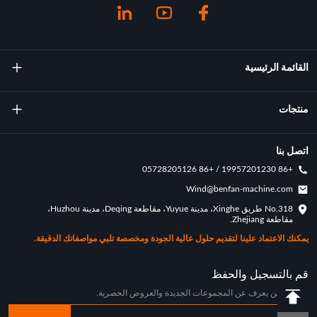
القائمة الرئيسية
معلومات عنا
منتجات
تكنولوجيا
آلة صب التناوب
اتصل بنا
+86 19957201230 / +86 05728205126
الإنجازات الرئيسية
قوالب التناوب
Wind@benfan-machine.com
طلب
No.318 طريق Xinghe، مدينة Yuyue، مقاطعة Deqing، مدينة Huzhou،
بيكلبول مصبوب دوار
مقاطعة Zhejiang.
حالة التخصيص
يمكنك الاعتماد علينا لتقديم حلول عالية الجودة ومخصصة تلبي مواصفاتك الدقيقة.
اخبار الصناعة
قم بالتسجيل والحفظ
كن أول من يعرف عن المجموعات الجديدة والعروض الحصرية.