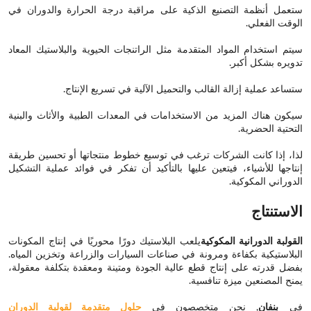
ستعمل أنظمة التصنيع الذكية على مراقبة درجة الحرارة والدوران في
الوقت الفعلي.
سيتم استخدام المواد المتقدمة مثل الراتنجات الحيوية والبلاستيك المعاد
تدويره بشكل أكبر.
ستساعد عملية إزالة القالب والتحميل الآلية في تسريع الإنتاج.
سيكون هناك المزيد من الاستخدامات في المعدات الطبية والأثاث والبنية
التحتية الحضرية.
لذا، إذا كانت الشركات ترغب في توسيع خطوط منتجاتها أو تحسين طريقة
إنتاجها للأشياء، فيتعين عليها بالتأكيد أن تفكر في فوائد عملية التشكيل
الدوراني المكوكية.
الاستنتاج
القولبة الدورانية المكوكية
يلعب البلاستيك دورًا محوريًا في إنتاج المكونات
البلاستيكية بكفاءة ومرونة في صناعات السيارات والزراعة وتخزين المياه.
بفضل قدرته على إنتاج قطع عالية الجودة ومتينة ومعقدة بتكلفة معقولة،
يمنح المصنعين ميزة تنافسية.
في
بنفان
, نحن متخصصون في
حلول متقدمة لقولبة الدوران