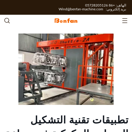
الهاتف: +86 05728205126
بريد إلكتروني:
Wind@benfan-machine.com
تطبيقات تقنية التشكيل