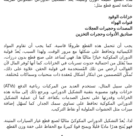
شائعة لصنع قطع مثل:
خزانات الوقود
قنوات الهواء
المصدات وحجيرات العجلات
صناديق الأدوات وحجرات التخزين
يجب أن تتحمل هذه القطع ظروفًا قاسية. كما يجب أن تقاوم المواد
الكيميائية وتحافظ على شكلها مع مرور الوقت. ولهذا السبب، يُعدّ قولبة
الدوران المكوكية خيارًا مثاليًا هنا. فهي تُساعد على صنع قطع بدون درزات،
مما يُقلل من احتمالية حدوث تسربات في الخزانات. كما أنها تُوفر المال لأن
القوالب أرخص من تلك المُستخدمة في قولبة الحقن. علاوة على ذلك،
تُمكّن المُصممين من ابتكار أشكال مُعقدة ذات منحنيات وسماكات مُختلفة.
على سبيل المثال، تستخدم العديد من المركبات رباعية الدفع (ATVs)
خزانات وقود مصبوبة بتقنية التشكيل الدوراني. ويرجع ذلك إلى متانة هذه
الخزانات وقدرتها على تحمل الصدمات بكفاءة. كما أن عملية التشكيل
الدوراني المكوكية تحافظ على تساوي سمك الجدار. كما تُسهّل إضافة
ميزات مثل الحشوات الملولبة أو نقاط التركيب.
لذا، يُعدّ التشكيل الدوراني المكوكيّ مثاليًا لصنع قطع غيار السيارات المتينة.
فهو يُنتج هدرًا ماديًا قليلًا ويمنح قوةً كبيرةً مع الحفاظ على خفة وزن القطع.