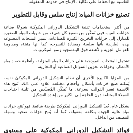
القاسية مع الحفاظ على تكاليف الإنتاج في حدودها المعقولة.
تصنيع خزانات المياه: إنتاج سلس وقابل للتطوير
من أكثر استخدامات تقنية التشكيل الدوراني المكوكية شيوعًا صناعة
خزانات المياه. فهي تُمكّن من تصنيع كل شيء، من حاويات المياه الصغيرة
للمنازل إلى خزانات التخزين الكبيرة للصناعات. تتميز المنتجات المصنوعة
بهذه الطريقة بأنها سلسة ومضادة للتسرب، كما أنها متينة، ومقاومة
للعوامل الجوية والأشعة فوق البنفسجية ونمو الميكروبات.
تشتمل المنتجات النموذجية على خزانات المياه المنزلية، وأنظمة حصاد مياه
الأمطار، وخزانات تخزين السوائل الصناعية أو التجارية.
من المزايا الكبيرة الأخرى أن نظام التشكيل الدوراني المكوكيّ نفسه
يُمكنه صنع خزانات بأشكال وأحجام مختلفة. علاوة على ذلك، تُتيح هذه
الأنظمة تغيير القوالب بسرعة، ما يُمكّن المُصنّعين من تلبية احتياجات
العملاء المختلفة دون الحاجة إلى الكثير من إعادة التشكيل.
بشكل عام، يُعدّ التشكيل الدوراني المكوكيّ طريقة شائعة. فهو يُنتج خزانات
مياه عالية الجودة بتكلفة معقولة، كما أنه يُنتج خزانات صحية وسهلة
التنظيف من الداخل.
فوائد التشكيل الدوراني المكوكية على مستوى