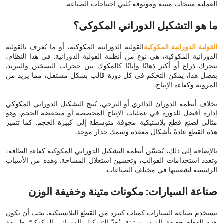
العملية منتجات متينة وموثوقة تُلبي احتياجات الصناعة.
ما هو التشكيل الدوراني المكوكى؟
القولبة الدورانية المكوكية
القولبة الدورانية المكوكية، أو ما يُعرف بالقولبة
الدورانية المكوكية، هي نوع من أنظمة القولبة الدورانية. في هذا النظام،
يتحرك ذراع أو أكثر ذهابًا وإيابًا كالمكوك بين حجرات التسخين والتبريد.
بفضل هذا، يمكن التحكم في كل دورة قالب بشكل مستقل، مما يزيد من
المرونة وكفاءة الإنتاج.
بخلاف أنظمة الدوران الدائري أو البرجي، يُتيح التشكيل الدوراني المكوكي
إدارة أفضل للدورة في عمليات الإنتاج المخصصة أو منخفضة الحجم. وهو
مثالي لصنع قطع بلاستيكية مجوفة متوسطة إلى كبيرة الحجم. كما تتميز
هذه القطع عادةً بأشكال معقدة وسمك جدار موحد.
بالإضافة إلى ذلك، تُحسّن أنظمة التشكيل الدوراني المكوكية كفاءة الطاقة،
وتعدد استخدامات القوالب، وتحسين استغلال المساحة. وهذه من الأسباب
الرئيسية لشعبيتها في مختلف الصناعات.
صناعة السيارات: مكونات متينة وخفيفة الوزن
تستخدم صناعة السيارات كميات كبيرة من القطع البلاستيكية. يجب أن تكون
هذه القطع خفيفة الوزن ومتينة. يُعدّ التشكيل الدوراني المكوكيّ طريقة