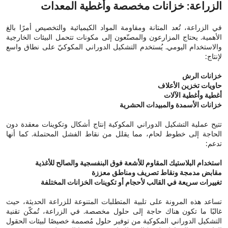
الزراعة: خزانات مخصصة وأغطية المعدات
في الزراعة، تُعد المتانة ومقاومة المواد الكيميائية والتخصيص أمرًا بالغ
الأهمية. يحتاج المزارعون والمصنّعون إلى مكونات تتحمل البيئات الخارجية
والاستخدام اليومي. يُستخدم التشكيل الدوراني المكوكيّ على نطاق واسع
لإنتاج:
خزانات الرش
حاويات تخزين الأعلاف
أغطية وأغطية الآلات
خزانات الأسمدة والمبيدات الحشرية
تتيح عملية التشكيل الدوراني المكوكية إنتاج أشكال وتكوينات معقدة دون
الحاجة إلى خطوط لحام، مما يقلل من نقاط الفشل المحتملة. كما أنها
تدعم:
استخدام البلاستيك المقاوم للأشعة فوق البنفسجية والصالح للأغذية
مقابض مدمجة ونقاط تصريف ومناطق معززة
تغييرات سريعة في القالب لأحجام أو تكوينات الخزانات المختلفة
تساعد هذه المرونة على تلبية المتطلبات المتنوعة للزراعة الحديثة، حيث
غالبًا ما تكون هناك حاجة إلى حلول مخصصة. في الزراعة، تُمكّن تقنية
التشكيل الدوراني المكوكية من توفير حلول مُصممة خصيصًا لبيئات الحقول