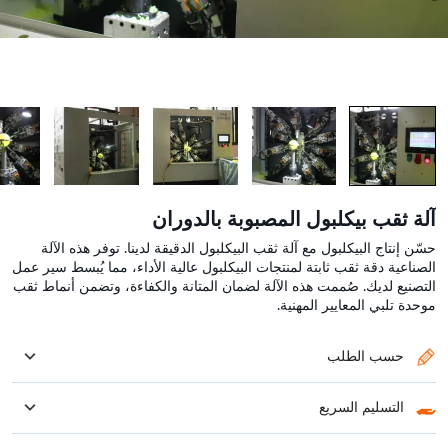
آلة ثقب بيكلبول المصبوبة بالدوران
حسّن إنتاج البيكلبول مع آلة ثقب البيكلبول الدقيقة لدينا. توفر هذه الآلة
الصناعية دقة ثقب ثابتة لمنتجات البيكلبول عالية الأداء، مما يُبسط سير عمل
التصنيع لديك. صُممت هذه الآلة لضمان المتانة والكفاءة، وتضمن أنماط ثقب
موحدة تلبي المعايير المهنية.
حسب الطلب
قم بتخصيص آلة التشكيل الدورانية الخاصة بك لتلبية جميع متطلباتك
التسليم السريع
30-45 يوما