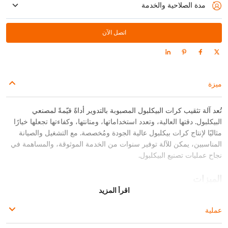
مدة الصلاحية والخدمة
صيانة مجانية لمدة عام (ضمان لمدة 18 شهرًا للمحرك ومحول التردد وPLC وذراع
الرافعة)
اتصل الآن
ميزة
تُعد آلة تثقيب كرات البيكلبول المصبوبة بالتدوير أداةً قيّمةً لمصنعي
البيكلبول. دقتها العالية، وتعدد استخداماتها، ومتانتها، وكفاءتها تجعلها خيارًا
مثاليًا لإنتاج كرات بيكلبول عالية الجودة ومُخصصة. مع التشغيل والصيانة
المناسبين، يمكن للآلة توفير سنوات من الخدمة الموثوقة، والمساهمة في
نجاح عمليات تصنيع البيكلبول.
الميزات
اقرأ المزيد
دقة عالية:
آلة التثقيب مزودة بآليات دقة متطورة تضمن دقة ثقب
عملية
كرات المخلل. هذا يضمن توزيع الثقوب بالتساوي وبالحجم المناسب،
مما يعزز جمالية الكرات ووظائفها.