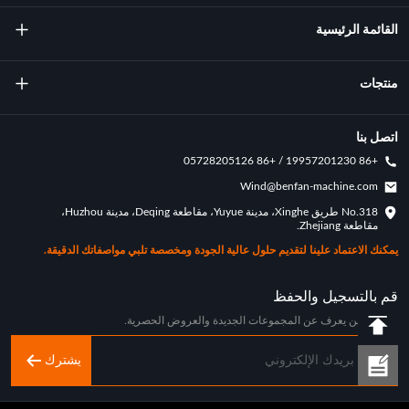
القائمة الرئيسية
معلومات عنا
منتجات
تكنولوجيا
آلة صب التناوب
اتصل بنا
+86 19957201230 / +86 05728205126
الإنجازات الرئيسية
قوالب التناوب
Wind@benfan-machine.com
طلب
No.318 طريق Xinghe، مدينة Yuyue، مقاطعة Deqing، مدينة Huzhou،
بيكلبول مصبوب دوار
مقاطعة Zhejiang.
حالة التخصيص
يمكنك الاعتماد علينا لتقديم حلول عالية الجودة ومخصصة تلبي مواصفاتك الدقيقة.
اخبار الصناعة
قم بالتسجيل والحفظ
كن أول من يعرف عن المجموعات الجديدة والعروض الحصرية.
يشترك