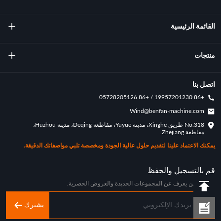
القائمة الرئيسية
معلومات عنا
منتجات
تكنولوجيا
آلة صب التناوب
اتصل بنا
+86 19957201230 / +86 05728205126
الإنجازات الرئيسية
قوالب التناوب
Wind@benfan-machine.com
طلب
No.318 طريق Xinghe، مدينة Yuyue، مقاطعة Deqing، مدينة Huzhou،
بيكلبول مصبوب دوار
مقاطعة Zhejiang.
حالة التخصيص
يمكنك الاعتماد علينا لتقديم حلول عالية الجودة ومخصصة تلبي مواصفاتك الدقيقة.
اخبار الصناعة
قم بالتسجيل والحفظ
كن أول من يعرف عن المجموعات الجديدة والعروض الحصرية.
يشترك