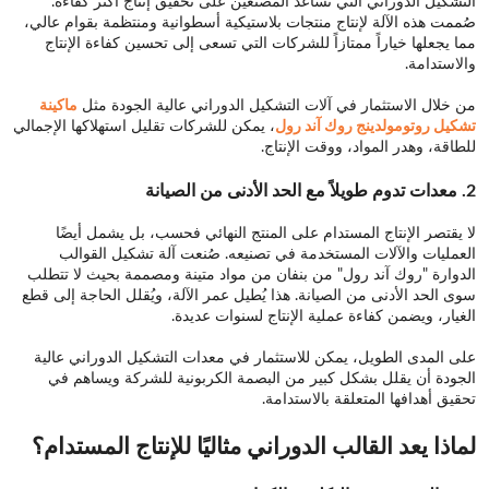
التشكيل الدوراني التي تساعد المصنّعين على تحقيق إنتاج أكثر كفاءة.
صُممت هذه الآلة لإنتاج منتجات بلاستيكية أسطوانية ومنتظمة بقوام عالي،
مما يجعلها خياراً ممتازاً للشركات التي تسعى إلى تحسين كفاءة الإنتاج
والاستدامة.
من خلال الاستثمار في آلات التشكيل الدوراني عالية الجودة مثل
ماكينة
تشكيل روتومولدينج روك آند رول
، يمكن للشركات تقليل استهلاكها الإجمالي
للطاقة، وهدر المواد، ووقت الإنتاج.
2.
معدات تدوم طويلاً مع الحد الأدنى من الصيانة
لا يقتصر الإنتاج المستدام على المنتج النهائي فحسب، بل يشمل أيضًا
العمليات والآلات المستخدمة في تصنيعه. صُنعت آلة تشكيل القوالب
الدوارة "روك آند رول" من بنفان من مواد متينة ومصممة بحيث لا تتطلب
سوى الحد الأدنى من الصيانة. هذا يُطيل عمر الآلة، ويُقلل الحاجة إلى قطع
الغيار، ويضمن كفاءة عملية الإنتاج لسنوات عديدة.
على المدى الطويل، يمكن للاستثمار في معدات التشكيل الدوراني عالية
الجودة أن يقلل بشكل كبير من البصمة الكربونية للشركة ويساهم في
تحقيق أهدافها المتعلقة بالاستدامة.
لماذا يعد القالب الدوراني مثاليًا للإنتاج المستدام؟