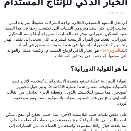
الخيار الذكي للإنتاج المستدام
10-12-2025
في ظل المشهد التصنيعي الحالي، تواجه الشركات ضغوطًا متزايدة لتبني
أساليب إنتاج أكثر استدامة. ومن التقنيات التي تكتسب زخمًا في هذا الصدد
تقنية التشكيل الدوراني. توفر هذه العملية، المعروفة أيضًا باسم التشكيل
الدوراني، العديد من المزايا الرئيسية للشركات التي تسعى إلى تقليل الهدر
وتحسين كفاءة دورات إنتاجها. في هذه المدونة، سنتعمق في أسباب
ذلك.
التدوير</p>
هو الخيار الذكي للإنتاج المستدام، وكيفية عمله، والفوائد
التي يقدمها للمصنعين في مختلف الصناعات.
ما هو القولبة الدورانية؟
القولبة الدورانية عملية تصنيع متعددة الاستخدامات تُستخدم لإنتاج قطع
بلاستيكية مجوفة. تتضمن هذه العملية قالبًا ساخنًا يدور حول محورين
عموديين، مما يسمح للبلاستيك بالذوبان وتغطية الجزء الداخلي من القالب
بالتساوي. ينتج عن هذه العملية منتجات بلاستيكية ناعمة ومتينة وخفيفة
الوزن.
على عكس تقنيات صب البلاستيك الأخرى مثل صب الحقن أو النفخ، يمكن
للصب الدوراني إنتاج أجزاء كبيرة ومعقدة بدون طبقات أو خطوط لحام،
مما يجعله خيارًا رائعًا لمجموعة واسعة من الصناعات، من السيارات إلى