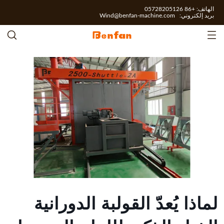
الهاتف: +86 05728205126
بريد إلكتروني:
Wind@benfan-machine.com
لماذا يُعدّ القولبة الدورانية