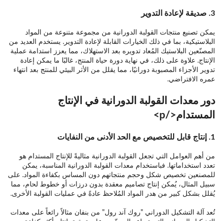
3.
صديقة لإعادة التدوير
يمكن تصنيع منتجات القولبة الدورانية من مجموعة متنوعة من المواد
البلاستيكية، بما في ذلك الخيارات القابلة لإعادة التدوير. يستخدم العديد من
المصنّعين البلاستيك المُعاد تدويره بعد الاستهلاك، مما يعزز استدامة عملية
الإنتاج. علاوة على ذلك، في نهاية دورة حياة المنتج، غالبًا ما يمكن إعادة
تدوير الأجزاء المصبوبة دورانيًا، مما يقلل من الأثر البيئي للمنتج بعد انتهاء
عمره الافتراضي.
دور معدات القولبة الدورانية في الإنتاج
المستدام</p>
1.
إنتاج قابل للتخصيص مع الحد الأدنى من النفايات
من أهم العوامل التي تجعل القولبة الدورانية مثاليةً للإنتاج المستدام هو
تعدد استخداماتها. فباستخدام معدات القولبة الدورانية المناسبة، يمكن
للمصنعين تخصيص شكل وحجم منتجاتهم دون المساس بكفاءة المواد. على
سبيل المثال، يُمكن إنتاج تصاميم معقدة بدون درزات أو خطوط لحام، مما
يُقلل بشكل كبير من هدر المواد المُلاحظ عادةً في عمليات القولبة الأخرى.
تُعد آلة التشكيل الدوراني "روك آند رول" من بنفان مثالاً رائعاً على معدات