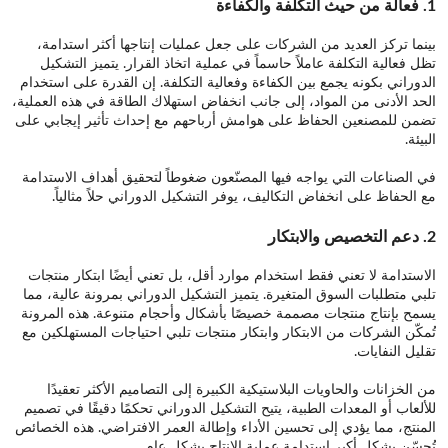
1.
فعالة من حيث التكلفة والكفاءة
بينما تركز العديد من الشركات على جعل عمليات إنتاجها أكثر استدامة،
تظل فعالية التكلفة عاملاً حاسماً في عملية اتخاذ القرار. يتميز التشكيل
الدوراني بكونه يجمع بين الكفاءة وفعالية التكلفة. إن القدرة على استخدام
الحد الأدنى من المواد، إلى جانب انخفاض استهلاك الطاقة في هذه العملية،
تضمن للمصنعين الحفاظ على هوامش أرباحهم مع إحداث تأثير إيجابي على
البيئة.
في الصناعات التي يواجه فيها المصنّعون ضغوطاً لتحقيق أهداف الاستدامة
مع الحفاظ على انخفاض التكاليف، يوفر التشكيل الدوراني حلاً مثالياً.
2.
دعم التخصيص والابتكار
الاستدامة لا تعني فقط استخدام موارد أقل، بل تعني أيضًا ابتكار منتجات
تلبي متطلبات السوق المتغيرة. يتميز التشكيل الدوراني بمرونة عالية، مما
يسمح بإنتاج منتجات مصممة خصيصًا بأشكال وأحجام متنوعة. هذه المرونة
تُمكّن الشركات من الابتكار وابتكار منتجات تلبي احتياجات المستهلكين مع
تقليل النفايات.
من الخزانات والحاويات البلاستيكية الكبيرة إلى التصاميم الأكثر تعقيدًا
للألعاب أو المعدات الطبية، يتيح التشكيل الدوراني تحكمًا دقيقًا في تصميم
المنتج، مما يؤدي إلى تحسين الأداء وإطالة العمر الافتراضي. هذه الخصائص
تُحسّن بشكل أكبر استدامة عملية الإنتاج بشكل عام.