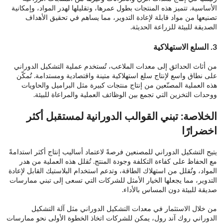
الأساسية. تتميز هذه المنتجات بطول عمرها، وتقليلها لهدر المواد، وإمكانية
تصنيعها من مواد قابلة لإعادة التدوير، مما يساهم في تحقيق الأهداف
الصديقة للبيئة للزراعة الحديثة.
3.
السلع الاستهلاكية
من أثاث الحدائق إلى معدات الملاعب، تُستخدم عملية التشكيل الدوراني
على نطاق واسع لإنتاج سلع استهلاكية متينة واقتصادية ومستدامة. تُمكّن
هذه العملية المصنّعين من إنتاج منتجات كبيرة مثل البراميل والحاويات
ووحدات التخزين التي تجمع بين الوظائف العملية والمراعاة للبيئة.
الخلاصة: تبني القوالب الدورانية لمستقبل أكثر
اخضرارًا
يتيح التشكيل الدوراني للمصنعين فرصةً لاعتماد أساليب إنتاج أكثر استدامةً
مع الحفاظ على كفاءة التكلفة وجودة المنتج. تُقلل هذه العملية من هدر
المواد، وتُقلل من استهلاك الطاقة، وتدعم استخدام البلاستيك القابل لإعادة
التدوير، مما يجعلها الخيار الأمثل للشركات التي تسعى إلى تبني ممارسات
صديقة للبيئة دون المساس بالأداء.
من خلال الاستثمار في معدات التشكيل الدوراني مثل آلة التشكيل
الدوراني روك آند رول، يمكن للشركات اتخاذ الخطوة الأولى نحو ممارسات