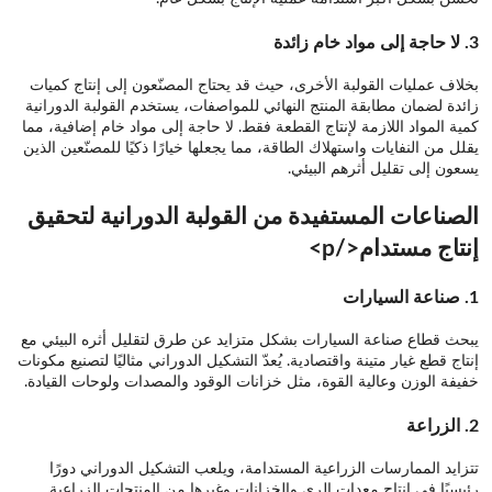
3.
لا حاجة إلى مواد خام زائدة
بخلاف عمليات القولبة الأخرى، حيث قد يحتاج المصنّعون إلى إنتاج كميات
زائدة لضمان مطابقة المنتج النهائي للمواصفات، يستخدم القولبة الدورانية
كمية المواد اللازمة لإنتاج القطعة فقط. لا حاجة إلى مواد خام إضافية، مما
يقلل من النفايات واستهلاك الطاقة، مما يجعلها خيارًا ذكيًا للمصنّعين الذين
يسعون إلى تقليل أثرهم البيئي.
الصناعات المستفيدة من القولبة الدورانية لتحقيق
إنتاج مستدام</p>
1.
صناعة السيارات
يبحث قطاع صناعة السيارات بشكل متزايد عن طرق لتقليل أثره البيئي مع
إنتاج قطع غيار متينة واقتصادية. يُعدّ التشكيل الدوراني مثاليًا لتصنيع مكونات
خفيفة الوزن وعالية القوة، مثل خزانات الوقود والمصدات ولوحات القيادة.
2.
الزراعة
تتزايد الممارسات الزراعية المستدامة، ويلعب التشكيل الدوراني دورًا
رئيسيًا في إنتاج معدات الري والخزانات وغيرها من المنتجات الزراعية