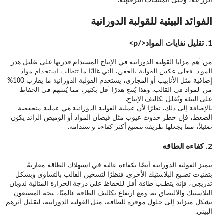
الزراعة، وحتى المنتجات الترفيهية.
الفوائد البيئية للقولبة الدورانية
1.
تقليل نفايات المواد</p>
من أهم مزايا القولبة الدورانية في الإنتاج المستدام قدرتها على تقليل هدر
المواد. فعلى عكس القولبة بالحقن، التي غالبًا ما تتطلب استخدام مواد
إضافية مثل الأنابيب أو المجاري، يستخدم القولبة الدورانية ما يقارب 100%
من المواد في القالب. وهذا يُنتج هدرًا أقل بكثير، مما يُسهم في الحفاظ
على البيئة ويُقلل تكاليف الإنتاج.
بالإضافة إلى ذلك، نظرًا لأن عملية القولبة الدورانية هي عملية منخفضة
الضغط، فإن خطر حدوث عيوب مثل فيضان المواد أو الوميض الزائد يكون
ضئيلاً، مما يجعلها طريقة تصنيع أكثر كفاءة واستدامة.
2.
كفاءة الطاقة
يتميز القولبة الدورانية أيضًا بكفاءة عالية في استهلاك الطاقة مقارنةً
بتقنيات تصنيع البلاستيك الأخرى. فنظرًا لتسخين القالب بالتساوي وبشكل
تدريجي، فإنه يتطلب طاقة أقل للحفاظ على درجة الحرارة المثالية لذوبان
البلاستيك والالتصاق به. ومع ارتفاع تكاليف الطاقة عالميًا، يتجه المصنعون
بشكل متزايد إلى حلول موفرة للطاقة، مثل القولبة الدورانية، لتقليل أثرهم
البيئي.