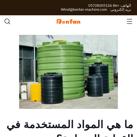
الهاتف: +86 05728205126
بريد إلكتروني:
Wind@benfan-machine.com
ما هي المواد المستخدمة في