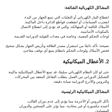
المشاكل الكهربائية الشائعة:
انقطاع التيار الكهربائي أو التقلبات التي تمنع الجهاز من البدء.
انفجرت الصمامات أو انقطعت قواطع الدائرة داخل الماكينة.
الأسلاك التالفة أو المتهالكة، والتي قد تؤدي إلى انقطاع الاتصال
بالمكونات الأساسية.
لوحات التحكم المعيبة، وخاصة في معدات القولبة الدورانية القديمة.
نصيحة: تأكد دائمًا من استقرار مصدر الطاقة وتأريض الجهاز بشكل صحيح.
فحص الأسلاك ولوحات التحكم بانتظام يمنع أي توقف مفاجئ.
2. الأعطال الميكانيكية
حتى لو كان النظام الكهربائي سليمًا، قد تمنع الأعطال الميكانيكية ماكينة
التشكيل الدوراني من العمل. يتطلب التفاعل المعقد بين المحركات
والتروس والأذرع الدورانية صيانة دقيقة.
المشاكل الميكانيكية الرئيسية:
تآكل التروس أو الأحزمة مما يؤدي إلى عدم دوران القالب.
أعمدة مكسورة أو غير محاذية، مما يؤثر على التسخين والدوران
المتساوي.