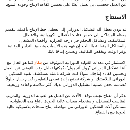
عن العمل فحسب، بل تعمل أيضًا على تحسين كفاءة الإنتاج وجودة المنتج.
الاستنتاج
قد يؤدي تعطل آلة التشكيل الدوراني إلى تعطيل خط الإنتاج بأكمله. تنقسم
معظم المشاكل إلى خمس فئات: الأعطال الكهربائية، والأعطال
الميكانيكية، ومشاكل التحكم في درجة الحرارة، وأخطاء المشغل،
والمشاكل المتعلقة بالقالب. إن فهم هذه الأسباب وتطبيق التدابير الوقائية
يوفر الوقت ويخفض التكاليف ويضمن إنتاجًا ثابتًا.
الاستثمار في معدات القولبة الدورانية الموثوقة من
بنفان
كما هو الحال مع
آلة التشكيل الدوراني "روك آند رول"، يُمكنها تقليل وقت التوقف عن العمل
وتحسين كفاءة إنتاجك. سواءً كنت شركة ناشئة تستكشف تقنية التشكيل
الدوراني للبلاستيك أو شركة تصنيع رائدة تسعى للتطوير، تُقدم بنفان حلولاً
مُصممة لجعل عملية التشكيل الدوراني لديك أكثر سلاسة وكفاءة وربحية.
تذكر أن مفتاح تجنب توقف الآلات عن العمل هو الصيانة الدورية، والتدريب
المناسب للمشغل، واستخدام معدات عالية الجودة. باتباع هذه الخطوات،
ستتمكن آلات التشكيل الدوراني من مواصلة إنتاج منتجات بلاستيكية عالية
الجودة دون انقطاع.