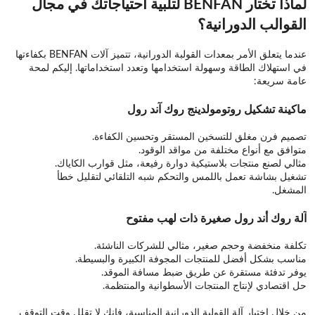
لماذا تختار BENFAN لتلبية احتياجاتك في مجال
القوالب الدورانية؟
عندما يتعلق الأمر بمعدات القولبة الدورانية، تتميز آلات BENFAN بكفاءتها
في استهلاك الطاقة وسهولة استخدامها وتعدد استخداماتها. إليكم لمحة
عامة سريعة:
ماكينة تشكيل روتومولدينج روك آند رول
تصميم فرن مغلق للتسخين المستقر وتحسين الكفاءة.
متوافق مع أنواع مختلفة من مواقد الوقود.
مثالي لصنع منتجات بلاستيكية دوارة رفيعة، مثل قوارب الكاياك.
تشغيل بشاشة تعمل باللمس والتحكم شبه التلقائي لتقليل خطأ
المشغل.
آلة روك أند رول صغيرة ذات لهب مفتوح
تكلفة منخفضة وحجم صغير، مثالي للشركات الناشئة.
مناسب بشكل أفضل للمنتجات المجوفة الكبيرة والبسيطة.
يوفر تدفئة مستقرة عن طريق ضبط مسافة الموقد.
حل اقتصادي لإنتاج المنتجات الأسطوانية والمنتظمة.
من خلال اختيار آلة القولبة الدورانية المناسبة، فإنك لا تقلل وقت التوقف