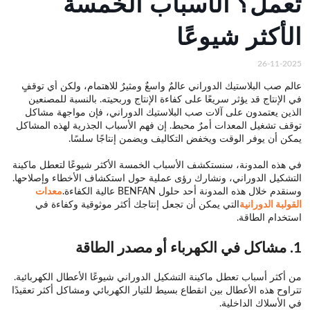
تعمل؟ الأسباب الخمسة
الأكثر شيوعًا
26-11-2025
عالم صب البلاستيك الدوراني عالمٌ واسعٌ ومثيرٌ للاهتمام، ولكن أي توقفٍ
في الإنتاج قد يؤثر سريعًا على كفاءة الإنتاج وربحيته. بالنسبة للمصنعين
الذين يعتمدون على آلات صب البلاستيك الدوراني، فإن مواجهة مشاكل
توقف تشغيل المعدات أمرٌ محبط. إن فهم الأسباب الجذرية لهذه المشاكل
يمكن أن يوفر الوقت ويخفض التكاليف ويضمن إنتاجًا سلسًا.
في هذه المدونة، سنستكشف الأسباب الخمسة الأكثر شيوعًا لتعطل ماكينة
التشكيل الدوراني، ونشارك رؤى عملية حول استكشاف الأخطاء وإصلاحها.
وسنقدم خلال هذه المدونة أحد حلول BENFAN عالية الكفاءة.
معدات
القولبة الدورانية
التي يمكن أن تجعل إنتاجك أكثر موثوقية وكفاءة في
استخدام الطاقة.
1. مشاكل في الكهرباء أو مصدر الطاقة
من أكثر أسباب تعطل ماكينة التشكيل الدوراني شيوعًا الأعطال الكهربائية.
تتراوح هذه الأعطال بين انقطاع بسيط للتيار الكهربائي ومشاكل أكثر تعقيدًا
في الأسلاك الداخلية.