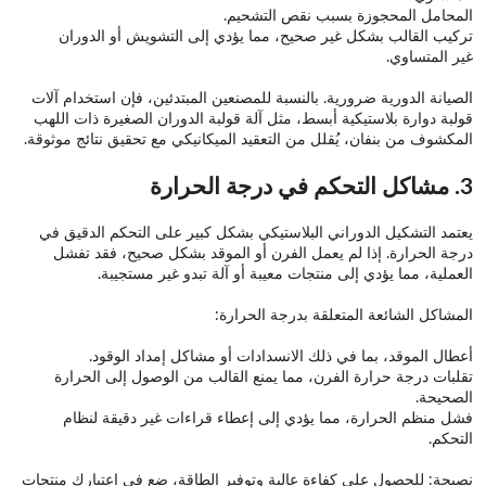
المحامل المحجوزة بسبب نقص التشحيم.
تركيب القالب بشكل غير صحيح، مما يؤدي إلى التشويش أو الدوران
غير المتساوي.
الصيانة الدورية ضرورية. بالنسبة للمصنعين المبتدئين، فإن استخدام آلات
قولبة دوارة بلاستيكية أبسط، مثل آلة قولبة الدوران الصغيرة ذات اللهب
المكشوف من بنفان، يُقلل من التعقيد الميكانيكي مع تحقيق نتائج موثوقة.
3. مشاكل التحكم في درجة الحرارة
يعتمد التشكيل الدوراني البلاستيكي بشكل كبير على التحكم الدقيق في
درجة الحرارة. إذا لم يعمل الفرن أو الموقد بشكل صحيح، فقد تفشل
العملية، مما يؤدي إلى منتجات معيبة أو آلة تبدو غير مستجيبة.
المشاكل الشائعة المتعلقة بدرجة الحرارة:
أعطال الموقد، بما في ذلك الانسدادات أو مشاكل إمداد الوقود.
تقلبات درجة حرارة الفرن، مما يمنع القالب من الوصول إلى الحرارة
الصحيحة.
فشل منظم الحرارة، مما يؤدي إلى إعطاء قراءات غير دقيقة لنظام
التحكم.
نصيحة: للحصول على كفاءة عالية وتوفير الطاقة، ضع في اعتبارك منتجات