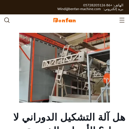
الهاتف: +86 05728205126
بريد إلكتروني:
Wind@benfan-machine.com
هل آلة التشكيل الدوراني لا