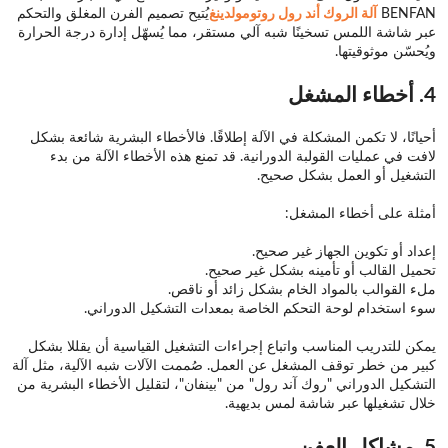
BENFAN
آلة الروك أند رول روتومولدينغ
يُتيح تصميم الفرن المغلق والتحكم
عبر شاشة اللمس تسخينًا شبه آلي مستقر، مما يُسهّل إدارة درجة الحرارة
ويُحسّن موثوقيتها.
4. أخطاء المشغل
أحيانًا، لا تكمن المشكلة في الآلة إطلاقًا. فالأخطاء البشرية شائعة بشكل
لافت في عمليات القولبة الدورانية. قد تمنع هذه الأخطاء الآلة من بدء
التشغيل أو العمل بشكل صحيح.
أمثلة على أخطاء المشغل:
إعداد أو تكوين الجهاز غير صحيح.
تحميل القالب أو تأمينه بشكل غير صحيح.
ملء القوالب بالمواد الخام بشكل زائد أو ناقص.
سوء استخدام لوحة التحكم الخاصة بمعدات التشكيل الدوراني.
يمكن للتدريب المناسب واتباع إجراءات التشغيل القياسية أن يقللا بشكل
كبير من خطر توقف المشغل عن العمل. صُممت الآلات شبه الآلية، مثل آلة
التشكيل الدوراني "روك آند رول" من "بينفان"، لتقليل الأخطاء البشرية من
خلال تشغيلها عبر شاشة لمس بديهية.
5. مشاكل العفن