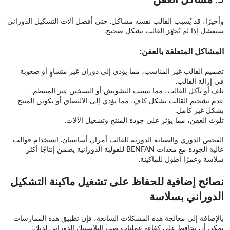
وأخيرًا، قد يُسبب القالب نفسه مشاكل. حتى أفضل آلات التشكيل الدوراني
ستفشل إذا لم يُجهّز القالب بشكل صحيح.
المشاكل المتعلقة بالعفن:
تصميم القالب غير المناسب، مما يؤدي إلى دوران غير متساوٍ أو صعوبة
في إزالة القالب.
تلف أو تآكل القالب، مما يسبب التشويش أو التسخين غير المنتظم.
عدم تشحيم القالب بشكل كافٍ، مما يؤدي إلى الالتصاق أو تكوين المنتج
بشكل غير كامل.
تلوث العفن، مما يؤثر على جودة المنتج وتشغيل الآلات.
الفحص الدوري والصيانة الدورية للقالب أمران أساسيان. استخدام قوالب
عالية الجودة مع معدات BENFAN للقولبة الدورانية يضمن إنتاجًا أكثر
سلاسة وعمرًا أطول للماكينة.
نصائح إضافية للحفاظ على تشغيل ماكينة التشكيل
الدوراني بسلاسة
بالإضافة إلى معالجة هذه المشكلات الشائعة، فإن تطبيق هذه الممارسات
يمكن أن يحافظ على كفاءة عمليات صب البلاستيك الدوراني لديك: