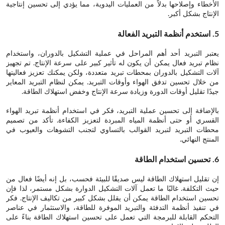
الأخطاء وإصلاحها بدلاً من العمليات اليدوية، مما يؤدي إلى تحسين إنتاجية
الإنتاج بشكل أكبر.
5. استخدم أنظمة التبريد الفعالة
يعتبر التبريد أحد أهم المراحل في عملية التشكيل بالدوران، واستخدام
نظام تبريد فعال يمكن أن يكون له تأثير كبير على سرعة الإنتاج. تم تجهيز
آلات التشكيل بالدوران بمحطات تبريد متعددة، ولكن يمكنك تعزيز فعاليتها
من خلال تحسين تدفق الهواء وأوقات التبريد. يمكن لنظام التبريد المعاير
جيدًا تقليل أوقات الدورة وزيادة سرعة الإنتاج وخفض استهلاك الطاقة.
بالإضافة إلى تحسين عملية التبريد، فكر في استخدام أنظمة تبريد الهواء
القسري أو حتى أنظمة المياه المبردة لتعزيز الكفاءة. تأكد من تصميم
محطات التبريد لتبريد القوالب بالتساوي لتجنب التشوهات والعيوب في
المنتج النهائي.
6. تحسين استخدام الطاقة
إن تقليل استهلاك الطاقة ليس صديقًا للبيئة فحسب، بل إنه أيضًا فعال من
حيث التكلفة. غالبًا ما تعمل آلات التشكيل الدوارة بشكل مستمر، لذا فإن
تحسين استخدام الطاقة يمكن أن يقلل بشكل كبير من تكاليف الإنتاج. فكر
في تنفيذ أنظمة التدفئة والتبريد الموفرة للطاقة، والاستثمار في عناصر
التحكم القابلة للبرمجة التي تعمل على تحسين استهلاك الطاقة بناءً على