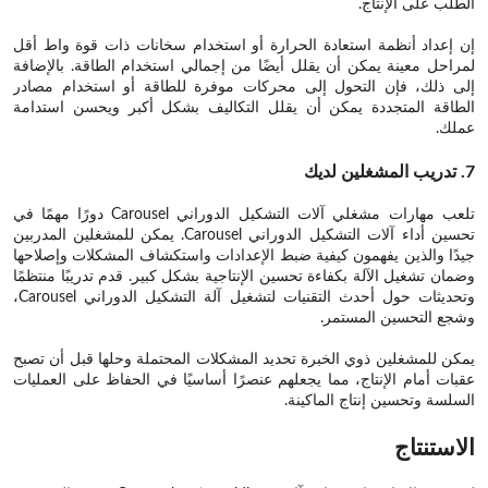
الطلب على الإنتاج.
إن إعداد أنظمة استعادة الحرارة أو استخدام سخانات ذات قوة واط أقل
لمراحل معينة يمكن أن يقلل أيضًا من إجمالي استخدام الطاقة. بالإضافة
إلى ذلك، فإن التحول إلى محركات موفرة للطاقة أو استخدام مصادر
الطاقة المتجددة يمكن أن يقلل التكاليف بشكل أكبر ويحسن استدامة
عملك.
7. تدريب المشغلين لديك
تلعب مهارات مشغلي آلات التشكيل الدوراني Carousel دورًا مهمًا في
تحسين أداء آلات التشكيل الدوراني Carousel. يمكن للمشغلين المدربين
جيدًا والذين يفهمون كيفية ضبط الإعدادات واستكشاف المشكلات وإصلاحها
وضمان تشغيل الآلة بكفاءة تحسين الإنتاجية بشكل كبير. قدم تدريبًا منتظمًا
وتحديثات حول أحدث التقنيات لتشغيل آلة التشكيل الدوراني Carousel،
وشجع التحسين المستمر.
يمكن للمشغلين ذوي الخبرة تحديد المشكلات المحتملة وحلها قبل أن تصبح
عقبات أمام الإنتاج، مما يجعلهم عنصرًا أساسيًا في الحفاظ على العمليات
السلسة وتحسين إنتاج الماكينة.
الاستنتاج