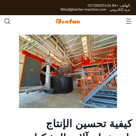
الهاتف: +86 05728205126
بريد إلكتروني:
Wind@benfan-machine.com
كيفية تحسين الإنتاج