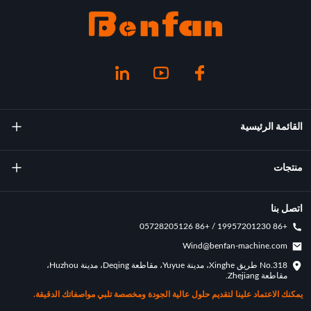
القائمة الرئيسية
معلومات عنا
منتجات
تكنولوجيا
آلة صب التناوب
اتصل بنا
+86 19957201230 / +86 05728205126
الإنجازات الرئيسية
قوالب التناوب
Wind@benfan-machine.com
طلب
No.318 طريق Xinghe، مدينة Yuyue، مقاطعة Deqing، مدينة Huzhou،
بيكلبول مصبوب دوار
مقاطعة Zhejiang.
حالة التخصيص
يمكنك الاعتماد علينا لتقديم حلول عالية الجودة ومخصصة تلبي مواصفاتك الدقيقة.