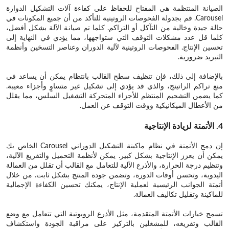
الصيانة المنتظمة هي المفتاح للحفاظ على كفاءة آلات التشكيل الدوارة
Carousel. قم بجدولة الفحوصات الروتينية للتأكد من أن جميع المكونات في
حالة جيدة وخالية من التآكل أو التراكم. كلما تم صيانة الآلة بشكل أفضل،
كلما قل عدد مشكلات التوقف التي ستواجهها، مما يؤدي في النهاية إلى
تحسين الإنتاج. الفحوصات الروتينية لآلية الدوران وعناصر التسخين وأنظمة
التبريد ضرورية.
بالإضافة إلى ذلك، فإن تنظيف سطح القالب بانتظام يمكن أن يساعد في
منع تراكم الراتينج، والذي قد يؤدي إلى تشكيل غير متساوٍ وأجزاء معيبة.
كما يضمن التشحيم المنتظم للأجزاء المتحركة التشغيل السلس، مما يقلل
من الأعطال الميكانيكية ووقت التوقف عن العمل.
4. الأتمتة لزيادة الإنتاجية
إن دمج الأتمتة في نظام ماكينة التشكيل الدوراني Carousel الخاص بك
يمكن أن يعزز الإنتاجية بشكل كبير. يمكن لأنظمة التحميل والتفريغ الآلية،
وتنظيم درجة الحرارة، والأذرع الآلية للتعامل مع القالب أن تقلل من العمالة
اليدوية، وتحسن أوقات الدورة، وتضمن جودة المنتج بشكل ثابت. من خلال
أتمتة الجوانب الرئيسية لعملية الإنتاج، يمكنك تحسين الكفاءة الإجمالية
للماكينة وتقليل تكاليف العمالة.
تسمح خيارات الأتمتة المتقدمة، مثل الأذرع الروبوتية التي تتعامل مع وضع
القالب وتفريغه، للمشغلين بالتركيز على مراقبة الجودة واستكشاف