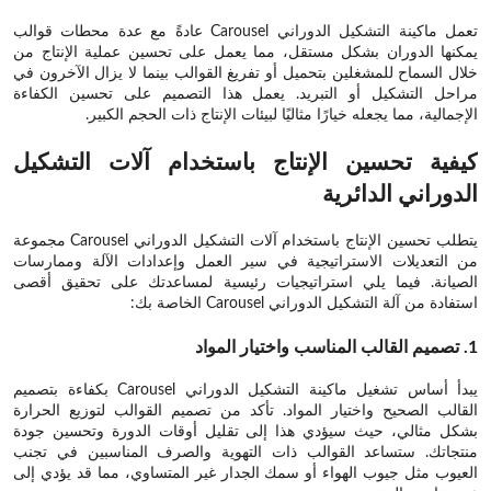
تعمل ماكينة التشكيل الدوراني Carousel عادةً مع عدة محطات قوالب
يمكنها الدوران بشكل مستقل، مما يعمل على تحسين عملية الإنتاج من
خلال السماح للمشغلين بتحميل أو تفريغ القوالب بينما لا يزال الآخرون في
مراحل التشكيل أو التبريد. يعمل هذا التصميم على تحسين الكفاءة
الإجمالية، مما يجعله خيارًا مثاليًا لبيئات الإنتاج ذات الحجم الكبير.
كيفية تحسين الإنتاج باستخدام آلات التشكيل
الدوراني الدائرية
يتطلب تحسين الإنتاج باستخدام آلات التشكيل الدوراني Carousel مجموعة
من التعديلات الاستراتيجية في سير العمل وإعدادات الآلة وممارسات
الصيانة. فيما يلي استراتيجيات رئيسية لمساعدتك على تحقيق أقصى
استفادة من آلة التشكيل الدوراني Carousel الخاصة بك:
1. تصميم القالب المناسب واختيار المواد
يبدأ أساس تشغيل ماكينة التشكيل الدوراني Carousel بكفاءة بتصميم
القالب الصحيح واختيار المواد. تأكد من تصميم القوالب لتوزيع الحرارة
بشكل مثالي، حيث سيؤدي هذا إلى تقليل أوقات الدورة وتحسين جودة
منتجاتك. ستساعد القوالب ذات التهوية والصرف المناسبين في تجنب
العيوب مثل جيوب الهواء أو سمك الجدار غير المتساوي، مما قد يؤدي إلى