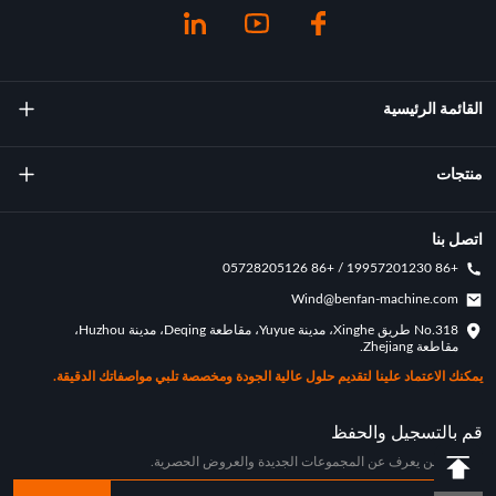
القائمة الرئيسية
معلومات عنا
منتجات
تكنولوجيا
آلة صب التناوب
اتصل بنا
+86 19957201230 / +86 05728205126
الإنجازات الرئيسية
قوالب التناوب
Wind@benfan-machine.com
طلب
No.318 طريق Xinghe، مدينة Yuyue، مقاطعة Deqing، مدينة Huzhou،
بيكلبول مصبوب دوار
مقاطعة Zhejiang.
حالة التخصيص
يمكنك الاعتماد علينا لتقديم حلول عالية الجودة ومخصصة تلبي مواصفاتك الدقيقة.
اخبار الصناعة
قم بالتسجيل والحفظ
كن أول من يعرف عن المجموعات الجديدة والعروض الحصرية.