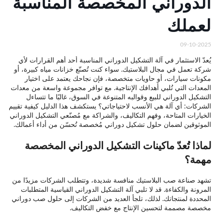
الدوراني المخصصة المناسبة
لعملك
09-10-2025
يُعدّ الاستثمار في آلة التشكيل الدوراني المناسبة أحد أهم القرارات لأي
شركة تعمل في مجال البلاستيك. سواء كنت تُصنّع خزانات مياه كبيرة، أو
مكونات سيارات، أو حاويات متخصصة، فإن نجاحك يعتمد على اختيار
المعدات التي تُلبي أهدافك الإنتاجية. مع توافر مجموعة واسعة من معدات
التشكيل الدوراني للبيع وقوالبه المتنوعة في السوق، غالبًا ما تتساءل
الشركات: أي آلة هي الأنسب لاحتياجاتي؟ يستكشف هذا الدليل كيفية تقييم
الخيارات المتاحة، وفهم التكاليف، والشراكة مع مُصنّعي التشكيل الدوراني
الموثوقين لضمان حلول تشكيل دوراني مُخصصة تُحسّن من أداء أعمالك.
لماذا تُعدّ ماكينات التشكيل الدوراني المخصصة
مهمة؟
تشهد صناعة صب البلاستيك منافسة شديدة، وتتطلب الشركات مزيدًا من
المرونة والكفاءة. قد لا تلبي آلة التشكيل الدوراني القياسية المتطلبات
المحددة لمنتجاتك. لذلك، تلجأ العديد من الشركات إلى حلول صب دوراني
مخصصة مصممة لتحسين الإنتاج مع خفض التكاليف.