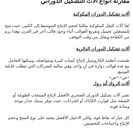
مقارنة أنواع آلات التشكيل الدوراني
آلات تشكيل الدوران المكوكية
تُعدّ آلات النقل المكوكية مثاليةً لحجم الإنتاج المتوسط ​​إلى الكبير، حيث تتيح
للمشغلين تحميل وتفريغ القوالب أثناء وجود قالب آخر في الفرن. وهذا يزيد
من الكفاءة ويقلل من وقت التوقف.
آلات تشكيل الدوران الدائرية
صُممت أنظمة الكاروسيل لإنتاج كميات كبيرة ومتواصلة، ويمكنها التعامل
مع عدة قوالب دوارة في آنٍ واحد. وهي مثالية للشركات التي تتطلب قابلية
التوسع.
<ص>.<ص>
آلات الروك أند رول
تعتبر آلات تشكيل الدوران الصخري الأفضل لإنتاج المنتجات الطويلة أو
الضيقة مثل قوارب الكاياك أو الخزانات، حيث توفر سمك جدار موحد
ومتانة قوية.
كل خيار له نقاط قوة، ولكن الاختيار الأفضل يعتمد على نوع المنتج وحجم
الإنتاج واحتياجات التخصيص.