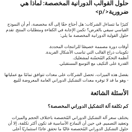
حلول القوالب الدورانية المخصصة: لماذا هي
ضرورية</p>
كثيرًا ما تتساءل الشركات: هل أحتاج حقًا إلى آلة مخصصة، أم أن النموذج
القياسي سيفي بالغرض؟ تكمن الإجابة في الكفاءة ومتطلبات المنتج. تقدم
حلول القولبة الدورانية المخصصة ما يلي:
أوقات دورة مصممة خصيصًا للراتنجات المحددة.
تكوينات ذراع القالب التي تناسب الأشكال الفريدة.
أنظمة التحكم المُحسّنة لمشغليك.
القدرة على التكيف مع التوسع المستقبلي.
بفضل هذه الميزات، تحصل الشركات على معدات تتوافق تمامًا مع عملياتها
- وهو ما قد لا توفره معدات التشكيل الدوراني العامة المعروضة للبيع.
الأسئلة الشائعة
كم تكلفة آلة التشكيل الدوراني المخصصة؟
يختلف سعر آلة التشكيل الدوراني المُخصصة باختلاف الحجم والميزات
وتعقيد التصميم. في حين أن النماذج الأساسية قد تكون أكثر تكلفة، إلا أن
حلول التشكيل الدوراني المُخصصة غالبًا ما تحقق عائدًا استثماريًا أعلى