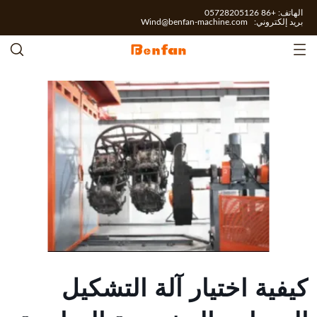
الهاتف: +86 05728205126
بريد إلكتروني:
Wind@benfan-machine.com
كيفية اختيار آلة التشكيل