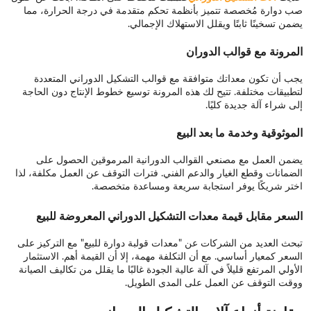
صب دوارة مُخصصة تتميز بأنظمة تحكم متقدمة في درجة الحرارة، مما
يضمن تسخينًا ثابتًا ويقلل الاستهلاك الإجمالي.
المرونة مع قوالب الدوران
يجب أن تكون معداتك متوافقة مع قوالب التشكيل الدوراني المتعددة
لتطبيقات مختلفة. تتيح لك هذه المرونة توسيع خطوط الإنتاج دون الحاجة
إلى شراء آلة جديدة كليًا.
الموثوقية وخدمة ما بعد البيع
يضمن العمل مع مصنعي القوالب الدورانية المرموقين الحصول على
الضمانات وقطع الغيار والدعم الفني. فترات التوقف عن العمل مكلفة، لذا
اختر شريكًا يوفر استجابة سريعة ومساعدة متخصصة.
السعر مقابل قيمة معدات التشكيل الدوراني المعروضة للبيع
تبحث العديد من الشركات عن "معدات قولبة دوارة للبيع" مع التركيز على
السعر كمعيار أساسي. مع أن التكلفة مهمة، إلا أن القيمة أهم. الاستثمار
الأولي المرتفع قليلاً في آلة عالية الجودة غالبًا ما يقلل من تكاليف الصيانة
ووقت التوقف عن العمل على المدى الطويل.