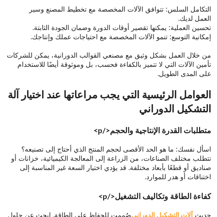
التكامل السلس: تتوافق الآلات المخصصة مع تخطيط المصنع وسير
العمل لديك.
تحسين العملية: يمكنها تقصير أوقات الدورة وضمان الجودة الثابتة.
إمكانية التوسع: تنمو الآلات المخصصة مع احتياجات عملك وإنتاجك.
من خلال العمل بشكل وثيق مع مصنعي القوالب الدورانية، يمكن للشركات
تأمين الآلات التي لا تتميز بالكفاءة فحسب، بل وموثوقة أيضًا للاستخدام
على المدى الطويل.
العوامل الرئيسية التي يجب مراعاتها عند اختيار آلة
التشكيل الدوراني
متطلبات القدرة الإنتاجية والحجم</p>
اسأل نفسك: ما هو الحد الأقصى لحجم المنتج الذي أحتاج إلى تصنيعه؟
تتطلب مختلف الصناعات، من الزراعة إلى المعالجة الكيميائية، خزانات أو
صناديق أو قطعًا بأبعاد مختلفة. قد يؤدي اختيار السعة غير المناسبة إلى
اختناقات أو هدر للموارد.
كفاءة الطاقة وتكاليف التشغيل</p>
حديث
آلات التشكيل الدوراني
صُممت للحفاظ على الطاقة. ابحث عن حلول