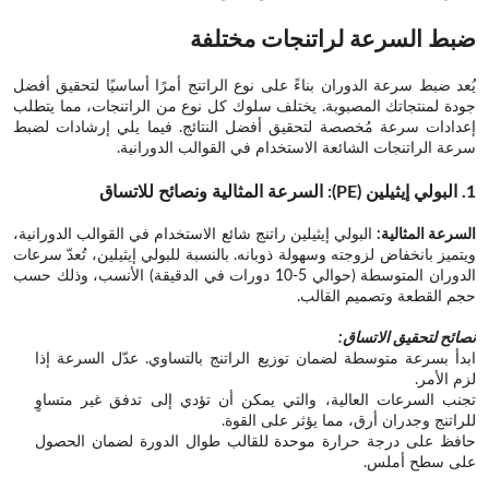
ضبط السرعة لراتنجات مختلفة
يُعد ضبط سرعة الدوران بناءً على نوع الراتنج أمرًا أساسيًا لتحقيق أفضل
جودة لمنتجاتك المصبوبة. يختلف سلوك كل نوع من الراتنجات، مما يتطلب
إعدادات سرعة مُخصصة لتحقيق أفضل النتائج. فيما يلي إرشادات لضبط
سرعة الراتنجات الشائعة الاستخدام في القوالب الدورانية.
1. البولي إيثيلين (PE): السرعة المثالية ونصائح للاتساق
السرعة المثالية:
البولي إيثيلين راتنج شائع الاستخدام في القوالب الدورانية،
ويتميز بانخفاض لزوجته وسهولة ذوبانه. بالنسبة للبولي إيثيلين، تُعدّ سرعات
الدوران المتوسطة (حوالي 5-10 دورات في الدقيقة) الأنسب، وذلك حسب
حجم القطعة وتصميم القالب.
نصائح لتحقيق الاتساق:
ابدأ بسرعة متوسطة لضمان توزيع الراتنج بالتساوي. عدّل السرعة إذا
لزم الأمر.
تجنب السرعات العالية، والتي يمكن أن تؤدي إلى تدفق غير متساوٍ
للراتنج وجدران أرق، مما يؤثر على القوة.
حافظ على درجة حرارة موحدة للقالب طوال الدورة لضمان الحصول
على سطح أملس.