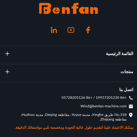
القائمة الرئيسية
معلومات عنا
منتجات
تكنولوجيا
آلة صب التناوب
اتصل بنا
+86 19957201230 / +86 05728205126
الإنجازات الرئيسية
قوالب التناوب
Wind@benfan-machine.com
طلب
No.318 طريق Xinghe، مدينة Yuyue، مقاطعة Deqing، مدينة Huzhou،
بيكلبول مصبوب دوار
مقاطعة Zhejiang.
حالة التخصيص
يمكنك الاعتماد علينا لتقديم حلول عالية الجودة ومخصصة تلبي مواصفاتك الدقيقة.