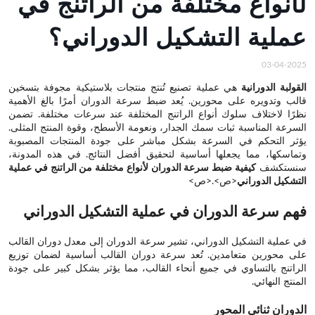
لأنواع مختلفة من الراتنج في
عملية التشكيل الدوراني؟
03-04-2025
القولبة الدورانية
هي عملية تصنيع تُنتج منتجات بلاستيكية مجوفة بتسخين
قالب وتدويره على محورين. يُعد ضبط سرعة الدوران أمرًا بالغ الأهمية
نظرًا لاختلاف سلوك أنواع الراتنج المختلفة عند سرعات مختلفة. تضمن
السرعة المناسبة ثبات سمك الجدار، ونعومة الأسطح، وقوة المنتج المثلى.
يؤثر التحكم في السرعة بشكل مباشر على جودة المنتجات المصبوبة
وتماسكها، مما يجعلها أساسية لتحقيق أفضل النتائج. في هذه المدونة،
سنستكشف
كيفية ضبط سرعة الدوران لأنواع مختلفة من الراتنج في عملية
التشكيل الدوراني
<ص>.<ص>
فهم سرعة الدوران في عملية التشكيل الدوراني
في عملية التشكيل الدوراني، تشير سرعة الدوران إلى معدل دوران القالب
على محورين متعامدين. تُعد سرعة دوران القالب أساسية لضمان توزيع
الراتنج بالتساوي في جميع أنحاء القالب، مما يؤثر بشكل كبير على جودة
المنتج النهائي.
الدوران ثنائي المحور