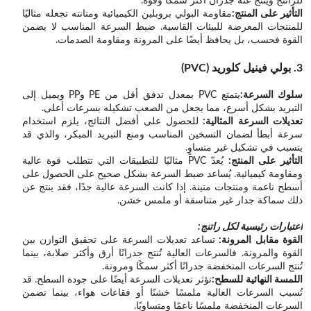
للراتنج وينتج عنه جدران أكثر سمكًا وقوة.
التأثير على المنتج:
مقاومة البولي بروبلين الكيميائية ومتانته تجعله مثاليًا
للمنتجات المعرضة للبيئات القاسية. ضبط السرعة المناسب لا يضمن
القوة فحسب، بل يحافظ أيضًا على المرونة ومقاومة الصدمات.
3. بولي فينيل كلوريد (PVC)
سلوك السرعة:
يتمتع PVC بمعدل تدفق أقل من PE وPP ويميل إلى
التبريد بشكل أسرع، مما يجعل من الصعب تشكيله بسرعات أعلى.
تعديلات السرعة المثالية:
للحصول على أفضل النتائج، يلزم استخدام
سرعة أبطأ لضمان التسخين المناسب ومنع التبريد المبكر، والذي قد
يتسبب في تشكيل غير متساوٍ.
التأثير على المنتج:
يُعدّ PVC مثاليًا للتطبيقات التي تتطلب قوة عالية
ومقاومة كيميائية. يُساعد ضبط السرعة بشكل صحيح على الحصول على
أسطح ناعمة ومنتجات متينة. إذا كانت السرعة عالية جدًا، فقد ينتج عن
ذلك سماكة جدار غير متناسقة أو ملمس خشن.
اعتبارات رئيسية لكل راتنج:
القوة مقابل المرونة:
تساعد تعديلات السرعة على تحقيق التوازن بين
القوة والمرونة. فالسرعات العالية تُنتج جدرانًا أرق وأكثر صلابة، بينما
تُنتج السرعات المنخفضة جدرانًا أكثر سمكًا ومرونة.
اللمسة النهائية للسطح:
تؤثر تعديلات السرعة أيضًا على جودة السطح. قد
تُسبب السرعات العالية ملمسًا خشنًا أو فقاعات هواء، بينما تضمن
السرعات المنخفضة ملمسًا ناعمًا ومتساويًا.