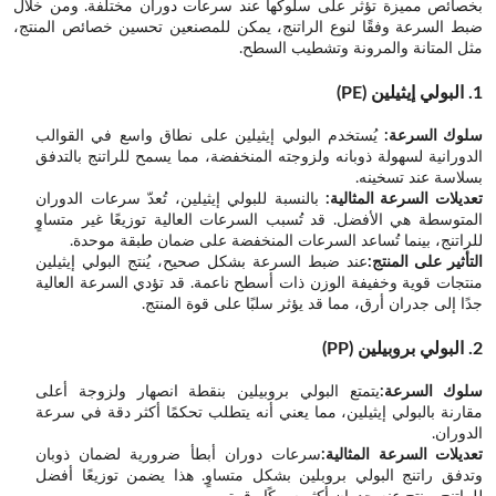
بخصائص مميزة تؤثر على سلوكها عند سرعات دوران مختلفة. ومن خلال
ضبط السرعة وفقًا لنوع الراتنج، يمكن للمصنعين تحسين خصائص المنتج،
مثل المتانة والمرونة وتشطيب السطح.
1. البولي إيثيلين (PE)
سلوك السرعة:
يُستخدم البولي إيثيلين على نطاق واسع في القوالب
الدورانية لسهولة ذوبانه ولزوجته المنخفضة، مما يسمح للراتنج بالتدفق
بسلاسة عند تسخينه.
تعديلات السرعة المثالية:
بالنسبة للبولي إيثيلين، تُعدّ سرعات الدوران
المتوسطة هي الأفضل. قد تُسبب السرعات العالية توزيعًا غير متساوٍ
للراتنج، بينما تُساعد السرعات المنخفضة على ضمان طبقة موحدة.
التأثير على المنتج:
عند ضبط السرعة بشكل صحيح، يُنتج البولي إيثيلين
منتجات قوية وخفيفة الوزن ذات أسطح ناعمة. قد تؤدي السرعة العالية
جدًا إلى جدران أرق، مما قد يؤثر سلبًا على قوة المنتج.
2. البولي بروبيلين (PP)
سلوك السرعة:
يتمتع البولي بروبيلين بنقطة انصهار ولزوجة أعلى
مقارنة بالبولي إيثيلين، مما يعني أنه يتطلب تحكمًا أكثر دقة في سرعة
الدوران.
تعديلات السرعة المثالية:
سرعات دوران أبطأ ضرورية لضمان ذوبان
وتدفق راتنج البولي بروبلين بشكل متساوٍ. هذا يضمن توزيعًا أفضل