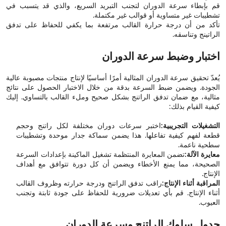
قم بإبطاء سرعة الدوران لتجنب التبريد السريع، والذي قد يتسبب في
تشطيبات غير متساوية أو قوالب غير مكتملة.
تأكد من أن درجة حرارة القالب مرتفعة بما يكفي للحفاظ على تدفق
الراتينج وتناسقه.
اختبار وضبط سرعة الدوران
يُعدّ تحقيق سرعة الدوران المثالية أمرًا أساسيًا لإنتاج منتجات مصبوبة عالية
الجودة. ويضمن ضبط السرعة بدقة من خلال الاختبار الحصول على نتائج
مثالية، مع ضمان تدفق الراتنج بشكل صحيح وملء القالب بالتساوي. إليك
كيفية القيام بذلك:
التشغيلات التجريبية:
اختبر سرعات دوران مختلفة لكل راتنج وحجم
قطعة لفهم كيفية تفاعلها. هذا يضمن سماكة جدار موحدة وتشطيبات
سطحية ناعمة.
معايرة الآلة:
تضمن المعايرة المنتظمة تشغيل الماكينة بإعدادات السرعة
الصحيحة، مما يمنع الأخطاء ويضمن أن كل دورة تتوافق مع أهداف
الإنتاج.
المراقبة أثناء الإنتاج:
راقب تدفق الراتنج ودرجة حرارته وظروف القالب
أثناء الإنتاج. قم بأي تعديلات ضرورية للحفاظ على جودة ثابتة وتجنب
العيوب.
جدول سلوك الراتنج وسرعة الدوران