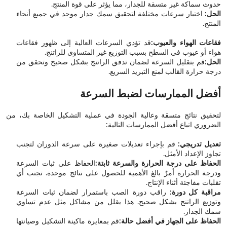
حدوث سماكة غير متسقة للجدار، مما يؤثر على قوة المنتج.
الحل:
اختبار سرعات مختلفة لتحقيق سمك جدار موحد في جميع أنحاء
المنتج.
فقاعات الهواء والعيوب:
قد تؤدي السرعات العالية إلى ظهور فقاعات
هواء أو عيوب في السطح بسبب التوزيع غير المتساوي للراتنج.
الحل:
قم بتقليل السرعة لضمان تدفق الراتنج بشكل صحيح وتحقق من
درجة حرارة القالب لمنع التبريد السريع.
أفضل الممارسات لضبط السرعة
لتحقيق نتائج متسقة وعالية الجودة في عملية التشكيل الخاصة بك، من
الضروري اتباع أفضل الممارسات التالية:
تعديل تدريجي:
قم بإجراء تعديلات صغيرة على سرعة الدوران لتجنب
تجاوز الإعداد الأمثل.
الحفاظ على درجة الحرارة والسرعة ثابتة:
الحفاظ على ثبات السرعة
ودرجة الحرارة أمرٌ بالغ الأهمية للحصول على نتائج موحدة. تجنب أي
تقلبات مفاجئة أثناء الإنتاج.
مراقبة كل دورة:
راقب دورة الصب باستمرار لضمان ثبات السرعة
وتوزيع الراتنج بشكل صحيح. هذا يقلل من مشاكل مثل عدم تساوي
سمك الجدار.
الحفاظ على الجهاز في أفضل حالة:
قم بمعايرة ماكينة التشكيل وصيانتها