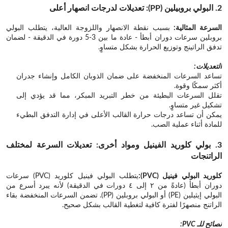
2. البولي بروبيلين (PP): تعديلات لدرجات انصهار أعلى
السرعة المثالية:
بسبب نقطة الانصهار واللزوجة العالية، يتطلب البولي
بروبلين سرعات دوران أبطأ - عادة ما بين 3-5 دورة في الدقيقة - لضمان
تدفق الراتينج وتوزيع الحرارة بشكل متساوٍ.
التعديلات:
تساعد السرعات المنخفضة على ضمان الذوبان الكامل وإنشاء جدران
أكثر سمكًا وقوة.
تقلل السرعات البطيئة من خطر التبريد المبكر، مما قد يؤدي إلى
تشكيل غير متساوٍ.
يمكن أن تساعد درجات حرارة القالب الأعلى في إدارة التدفق البطيء
للمادة أثناء عملية الصب.
3. بولي كلوريد الفينيل ومواد أخرى: تعديلات السرعة لمختلف
الراتنجات
كلوريد البولي فينيل (PVC):
يتطلب البولي فينيل كلوريد (PVC) سرعات
دوران أبطأ (عادةً من ٢ إلى ٤ دورات في الدقيقة) لأنه يبرد أسرع من
البولي إيثيلين (PE) أو البولي بروبلين (PP). تضمن السرعات المنخفضة بقاء
الراتنج منصهرًا لفترة كافية لتغطية القالب بشكل صحيح.
نصائح للـ PVC: