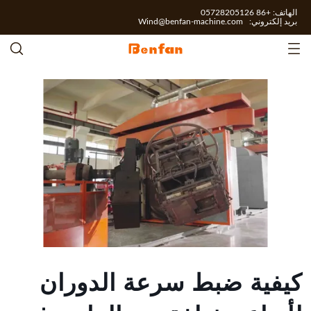
الهاتف: +86 05728205126
بريد إلكتروني:
Wind@benfan-machine.com
كيفية ضبط سرعة الدوران