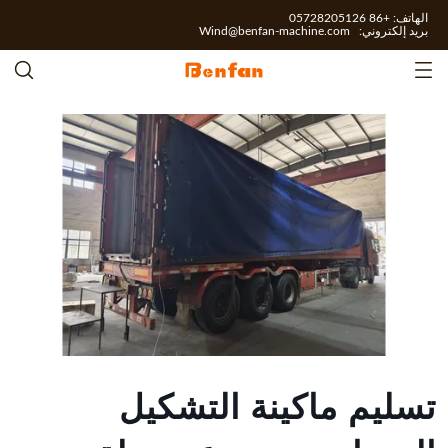
الهاتف: +86 05728205126
بريد إلكتروني:
Wind@benfan-machine.com
تسليم ماكينة التشكيل