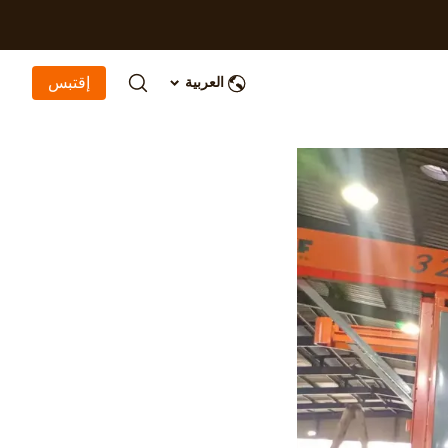
إقتبس
العربية