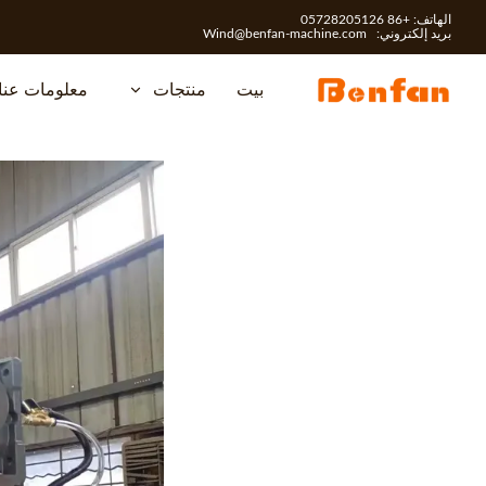
الهاتف: +86 05728205126
بريد إلكتروني:
Wind@benfan-machine.com
بيت
منتجات
معلومات عنا