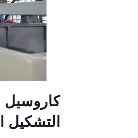
كاروسيل مق
التشكيل ال