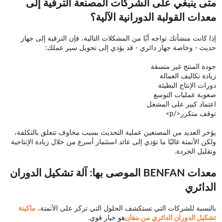
متى ينبغي على الشركات المصنعة الترقية إلى
معدات القولبة الدورانية الآلية؟
إذا كانت منشأتك تواجه أيًا من المشكلات التالية، فإن الترقية إلى جهاز
حديث - وخاصة جهاز دائري - قد يؤدي إلى تحويل سير عملك:
جودة المنتج غير متسقة
زيادة تكاليف العمالة
دورات الإنتاج البطيئة
صعوبة عمليات التوسع
اعتماد كبير على المشغل
توقف متكرر</p>
يؤخر العديد من المصنعين عملية التحديث بسبب مخاوف تتعلق بالتكلفة،
ولكن الأتمتة غالبًا ما تؤدي إلى عائد استثمار أسرع من خلال زيادة الإنتاجية
وتقليل الخردة.
معدات BENFAN الموصى بها: آلة تشكيل الدوران
الدائري
بالنسبة للشركات التي تستكشف الحلول التي تركز على الأتمتة،
ماكينة
تشكيل الدوران الدائري من بنفان
هو خيار قوي.