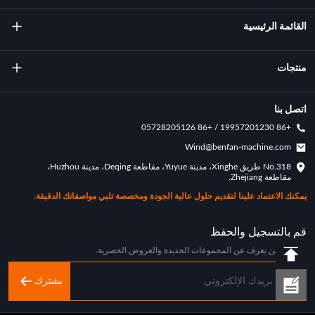
القائمة الرئيسية
معلومات عنا
منتجات
تكنولوجيا
آلة صب التناوب
اتصل بنا
+86 19957201230 / +86 05728205126
الإنجازات الرئيسية
قوالب التناوب
Wind@benfan-machine.com
طلب
No.318 طريق Xinghe، مدينة Yuyue، مقاطعة Deqing، مدينة Huzhou،
بيكلبول مصبوب دوار
مقاطعة Zhejiang.
حالة التخصيص
يمكنك الاعتماد علينا لتقديم حلول عالية الجودة ومخصصة تلبي مواصفاتك الدقيقة.
اخبار الصناعة
قم بالتسجيل والحفظ
كن أول من يعرف عن المجموعات الجديدة والعروض الحصرية.
يشترك