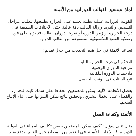
لماذا تستفيد القوالب الدورانية من الأتمتة
القولبة الدورانية عملية بطيئة تعتمد على الحرارة بطبيعتها. تتطلب مراحل
التسخين والتبريد وإزالة القالب دقة عالية. حتى الاختلافات الطفيفة في
درجة الحرارة أو زمن الدورة أو سرعة دوران القالب قد تؤثر على قوة
وصلابة القطع البلاستيكية المصنوعة من القالب الدوار.
تساعد الأتمتة في حل هذه التحديات من خلال تقديم:
التحكم في درجة الحرارة الثابتة
مراقبة الدوران الرقمية
ملاحظات الدورة التلقائية
تتبع البيانات في الوقت الحقيقي
بفضل الأنظمة الآلية، يمكن للمصنعين الحفاظ على سمك ثابت للجدار،
والقضاء على الخطأ البشري، وتحقيق نتائج يمكن التنبؤ بها حتى أثناء الإنتاج
الضخم.
الأتمتة وكفاءة العمل
مثال على سؤال: "كيف يمكن للمصنعين خفض تكاليف العمالة في القولبة
الدورانية؟" الإجابة: الأتمتة. في العديد من المصانع حول العالم، يدفع نقص