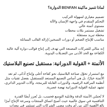
لماذا تتميز ماكينة BENFAN الدوارة؟
تصميم معياري لسهولة التركيب
التحكم المتقدم في واجهة الإنسان والآلة
مستوى أتمتة عالي
تشغيل مستمر بثلاث محطات
محطة تبريد مستقلة
مناسب للإنتاج الضخم أو دورات التسخين/إزالة القالب المماثلة
إنه مثالي للشركات المصنعة التي تهدف إلى إنتاج قوالب دوارة آلية عالية
الكفاءة مع الحد الأدنى من التعديلات اليدوية.
الأتمتة + القولبة الدورانية: مستقبل تصنيع البلاستيك
مع استمرار تحوّل صناعة البلاستيك نحو كفاءة أعلى وإنتاج أذكى، لم تعد
الأتمتة خيارًا، بل هي أساس التصنيع المستعد للمستقبل. بفضل تقنيات مثل
أنظمة المراقبة الرقمية، والدورات القابلة للبرمجة، وآلات التدوير الدائري،
تشهد عملية القولبة الدورانية نهضة عصرية.
لا تُحسّن الأتمتة الدقة وقابلية التوسع فحسب، بل تُعزز أيضًا القدرة
التنافسية في سوق عالمية حيث أصبح اتساق المنتجات وسرعة الإنتاج أمرًا
بالغ الأهمية أكثر من أي وقت مضى. الشركات التي تستثمر في معدات