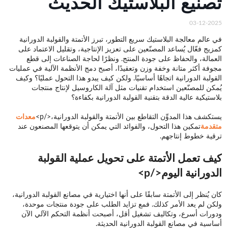
تصنيع البلاستيك الحديث
03-12-2025
في عالم معالجة البلاستيك سريع التطور، تبرز الأتمتة والقولبة الدورانية
كمزيج فعّال يُساعد المصنّعين على تعزيز الإنتاجية، وتقليل الاعتماد على
العمالة، والحفاظ على جودة المنتج. ونظرًا لحاجة الصناعات إلى قطع
مجوفة أكثر متانة وخفة وزن وتعقيدًا، أصبح دمج الأنظمة الآلية في عمليات
القولبة الدورانية اتجاهًا أساسيًا. ولكن كيف يبدو هذا التحول عمليًا؟ وكيف
يُمكن للمصنّعين استخدام تقنيات مثل آلة الكاروسيل لإنتاج منتجات
بلاستيكية عالية الدقة بتقنية القولبة الدورانية بكفاءة؟
يستكشف هذا المدوِّن التقاطع بين الأتمتة والقولبة الدورانية،</p>
معدات
متقدمة
تمكين هذا التحول، والفوائد التي يمكن أن يتوقعها المصنعون عند
ترقية خطوط إنتاجهم.
كيف تعمل الأتمتة على تحويل عملية القولبة
الدورانية اليوم</p>
كان يُنظر إلى الأتمتة سابقًا على أنها اختيارية في مصانع القولبة الدورانية،
ولكن لم يعد الأمر كذلك. فمع تزايد الطلب على جودة منتجات موحدة،
ودورات أسرع، وتكاليف تشغيل أقل، أصبحت أنظمة التحكم الآلي الآن
أساسية في مصانع القولبة الدورانية الحديثة.