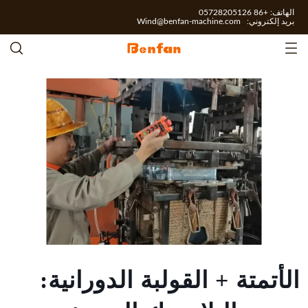
الهاتف: +86 05728205126
بريد إلكتروني:
Wind@benfan-machine.com
الأتمتة + القولبة الدورانية: