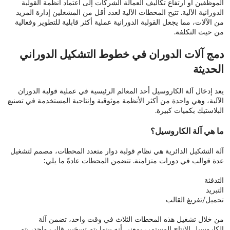
الموظفين أو ارتفاع تكاليف العمالة الشركات إلى اعتماد أنظمة القولبة
الدورانية الآلية. تتيح المحطات الآلية لعدد أقل من المشغلين إدارة المزيد
من الآلات، مما يجعل القولبة الدورانية عملية أكثر قابلية للتطوير وفعالية
من حيث التكلفة.
دمج آلات الدوران في خطوط التشكيل الدوراني
الحديثة
يعد إدخال آلة الكاروسيل أحد المعالم الرئيسية في عملية قولبة الدوران
الآلية، وهي واحدة من أكثر الأنظمة موثوقية وإنتاجية المستخدمة في تصنيع
البلاستيك بكميات كبيرة.
ما هي آلة الكاروسيل؟
آلة التشكيل الدائرية هي نظام قولبة دوار متعدد المحطات، مصمم لتشغيل
عدة قوالب في دورات متزامنة. تتضمن المحطات عادةً ما يلي:
التدفئة
التبريد
تحميل/تفريغ القالب
من خلال تشغيل هذه المحطات الثلاث في وقت واحد، تضمن آلة
الكاروسيل الإنتاج المستمر، بمعنى أنه بينما يتم تسخين قالب واحد، يتم